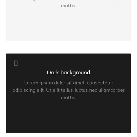
mattis.
Dark background
Lorem ipsum dolor sit amet, consectetur
adipiscing elit. Ut elit tellus, luctus nec ullamcorper
mattis.